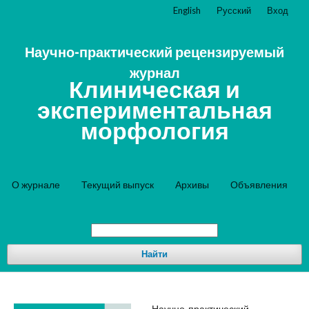
English
Русский
Вход
Научно-практический рецензируемый
журнал
Клиническая и
экспериментальная
морфология
О журнале
Текущий выпуск
Архивы
Объявления
Найти
Научно-практический