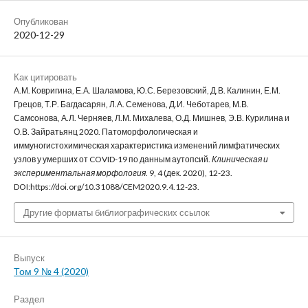
Опубликован
2020-12-29
Как цитировать
А.М. Ковригина, Е.А. Шаламова, Ю.С. Березовский, Д.В. Калинин, Е.М.
Грецов, Т.Р. Багдасарян, Л.А. Семенова, Д.И. Чеботарев, М.В.
Самсонова, А.Л. Черняев, Л.М. Михалева, О.Д. Мишнев, Э.В. Курилина и
О.В. Зайратьянц 2020. Патоморфологическая и
иммуногистохимическая характеристика изменений лимфатических
узлов у умерших от COVID-19 по данным аутопсий.
Клиническая и
экспериментальная морфология
. 9, 4 (дек. 2020), 12-23.
DOI:https://doi.org/10.31088/CEM2020.9.4.12-23.
Другие форматы библиографических ссылок
Выпуск
Том 9 № 4 (2020)
Раздел