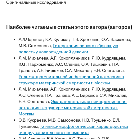
Оригинальные исследования
Наиболее читаемые статьи этого автора (авторов)
А.Л.Черняев, К.А. Куликов, П.В. Хроленко, О.А. Васюкова,
М.В. Самсонова,
Гетеротопия легкого в брюшную
полость у новорожденной девочки
Л.М. Михалева, А.Г. Коноплянников, Я.Ю. Кудрявцева,
Ю.Г. Пархоменко, А.С. Оленев, О.А. Тишкевич, Н.А.
Грачева, А.Е. Бирюков, С.А. Михалев, Е.Н. Сонголова,
Роль экстрагенитальной инфекционной патологии в
структуре материнской смертности г. Москвы
Л.М. Михалева, А.Г. Коноплянников, Я.Ю. Кудрявцева,
А.С. Оленев, Н.А. Грачева, А.Е. Бирюков, С.А. Михалев,
Е.Н. Сонголова,
Экстрагенитальная неинфекционная
патология в структуре материнской смертности г.
Москвы
Э.В. Кусраева, М.В. Самсонова, Н.В. Трушенко, Е.Л.
Туманова,
Клинико-морфологическая характеристика
гиперчувствительного пневмонита
Х.М. Ахриева, Е.А. Коган, А.С. Тертычный, О.В.