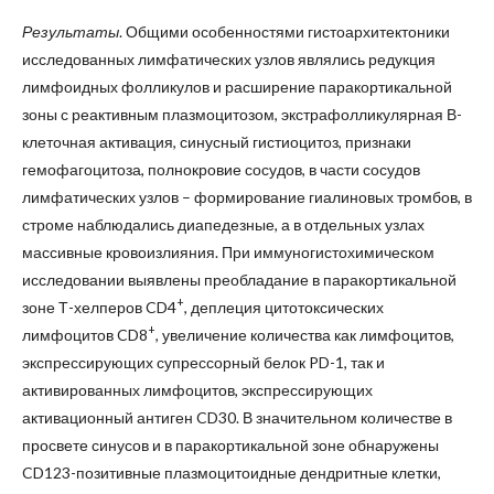
Результаты
. Общими особенностями гистоархитектоники
исследованных лимфатических узлов являлись редукция
лимфоидных фолликулов и расширение паракортикальной
зоны с реактивным плазмоцитозом, экстрафолликулярная В-
клеточная активация, синусный гистиоцитоз, признаки
гемофагоцитоза, полнокровие сосудов, в части сосудов
лимфатических узлов – формирование гиалиновых тромбов, в
строме наблюдались диапедезные, а в отдельных узлах
массивные кровоизлияния. При иммуногистохимическом
исследовании выявлены преобладание в паракортикальной
+
зоне Т-хелперов CD4
, деплеция цитотоксических
+
лимфоцитов CD8
, увеличение количества как лимфоцитов,
экспрессирующих супрессорный белок PD-1, так и
активированных лимфоцитов, экспрессирующих
активационный антиген CD30. В значительном количестве в
просвете синусов и в паракортикальной зоне обнаружены
CD123-позитивные плазмоцитоидные дендритные клетки,