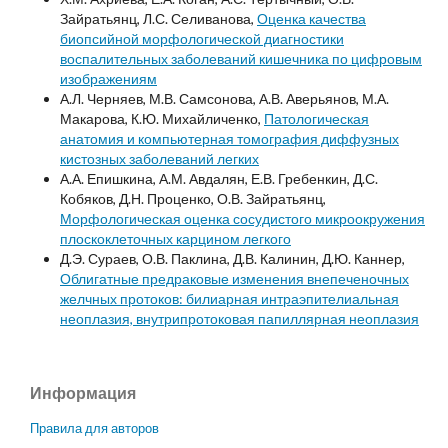
Зайратьянц, Л.С. Селиванова,
Оценка качества
биопсийной морфологической диагностики
воспалительных заболеваний кишечника по цифровым
изображениям
А.Л. Черняев, М.В. Самсонова, А.В. Аверьянов, М.А.
Макарова, К.Ю. Михайличенко,
Патологическая
анатомия и компьютерная томография диффузных
кистозных заболеваний легких
А.А. Епишкина, А.М. Авдалян, Е.В. Гребенкин, Д.С.
Кобяков, Д.Н. Проценко, О.В. Зайратьянц,
Морфологическая оценка сосудистого микроокружения
плоскоклеточных карцином легкого
Д.Э. Сураев, О.В. Паклина, Д.В. Калинин, Д.Ю. Каннер,
Облигатные предраковые изменения внепеченочных
желчных протоков: билиарная интраэпителиальная
неоплазия, внутрипротоковая папиллярная неоплазия
Информация
Правила для авторов