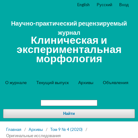
English
Русский
Вход
Научно-практический рецензируемый
журнал
Клиническая и
экспериментальная
морфология
О журнале
Текущий выпуск
Архивы
Объявления
Найти
Главная
/
Архивы
/
Том 9 № 4 (2020)
/
Оригинальные исследования