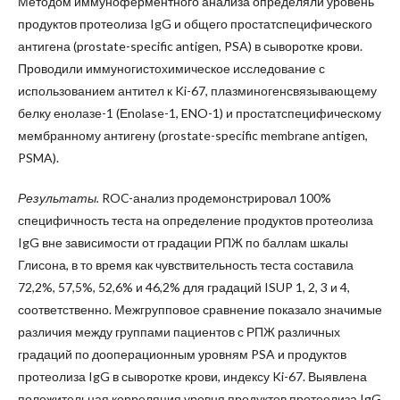
Методом иммуноферментного анализа определяли уровень
продуктов протеолиза IgG и общего простатспецифического
антигена (prostate-specific antigen, PSA) в сыворотке крови.
Проводили иммуногистохимическое исследование с
использованием антител к Ki-67, плазминогенсвязывающему
белку енолазе-1 (Еnolase-1, ENO-1) и простатспецифическому
мембранному антигену (prostate-specific membrane antigen,
PSMA).
Результаты.
ROC-анализ продемонстрировал 100%
специфичность теста на определение продуктов протеолиза
IgG вне зависимости от градации РПЖ по баллам шкалы
Глисона, в то время как чувствительность теста составила
72,2%, 57,5%, 52,6% и 46,2% для градаций ISUP 1, 2, 3 и 4,
соответственно. Межгрупповое сравнение показало значимые
различия между группами пациентов с РПЖ различных
градаций по дооперационным уровням PSA и продуктов
протеолиза IgG в сыворотке крови, индексу Ki-67. Выявлена
положительная корреляция уровня продуктов протеолиза IgG