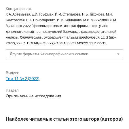
Как цитировать
К.А. Артемьева, Е.И. Гоуфман, И.И. Степанова, Н.Б. Тихонова, М.Н.
Болтовская, Е.А. Пономаренко, И.М. Богданова, М.В. Мнихович и Л.М.
Михалева 2022. Уровень протеолитических фрагментов IgG как
дополнительный прогностический биомаркер рака предстательной
железы.
Клиническая и экспериментальная морфология
. 11, 2 (июн.
2022), 22-31. DOI:https://doi.org/10.31088/CEM2022.11.2.22-31.
Другие форматы библиографических ссылок
Выпуск
Том 11 № 2 (2022)
Раздел
Оригинальные исследования
Наиболее читаемые статьи этого автора (авторов)