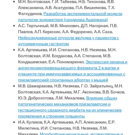
М.Н. Болтовская, Г.И. Табеева, Н.Б. Тихонова, В.В.
Алексанкина, А.В. Асатурова, П.А. Вишнякова, Т.Х.
Фатхудинов,
Разработка экспериментальной модели
патологии эндометрия (синдрома Ашермана)
А.С. Тертычный, М.В. Мнихович, Д.П. Нагорная, П.В.
Павлов, А.П. Кирюхин, А.А. Федоренко, А.А. Саха,
Нейроэндокринные опухоли желудка у пациентов с
аутоиммунным гастритом
К.А. Артемьева, И.И. Степанова, Н.В. Низяева, М.Н.
Болтовская, И.М. Богданова, А.А. Степанов, М.В.
Кондашевская, Е.А. Пономаренко,
Экспрессия ренина и
ангиотензинпревращающего фермента 2 в матке и
плаценте при иммунозависимых и ассоциированных с
преэклампсией спонтанных абортах у мышей
М.В. Шамаракова, Н.В. Низяева, Г.О. Зайратьянц, М.Н.
Болтовская, К.А. Артемьева, М.Г. Аксенова, В.В. Бочков,
Ю.Э. Доброхотова, Л.М. Михалева,
Влияние общих
патогенетических механизмов преэклампсии и
гестационного сахарного диабета на их клинические
проявления и строение плаценты
И.А. Куликов, К.А. Артемьева, А.П. Алексанкин, Е.Р.
Милютина, И.И. Степанова, Н.В. Низяева, Л.М.
Михалева,
Морфофункциональные, молекулярные и