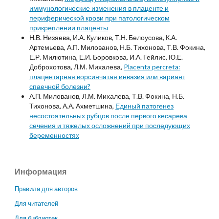
иммунологические изменения в плаценте и
периферической крови при патологическом
прикреплении плаценты
Н.В. Низяева, И.А. Куликов, Т.Н. Белоусова, К.А.
Артемьева, А.П. Милованов, Н.Б. Тихонова, Т.В. Фокина,
Е.Р. Милютина, Е.И. Боровкова, И.А. Гейлис, Ю.Е.
Доброхотова, Л.М. Михалева,
Placenta percreta:
плацентарная ворсинчатая инвазия или вариант
спаечной болезни?
А.П. Милованов, Л.М. Михалева, Т.В. Фокина, Н.Б.
Тихонова, А.А. Ахметшина,
Единый патогенез
несостоятельных рубцов после первого кесарева
сечения и тяжелых осложнений при последующих
беременностях
Информация
Правила для авторов
Для читателей
Для библиотек