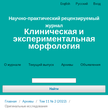
English
Русский
Вход
Научно-практический рецензируемый
журнал
Клиническая и
экспериментальная
морфология
О журнале
Текущий выпуск
Архивы
Объявления
Найти
Главная
/
Архивы
/
Том 11 № 2 (2022)
/
Оригинальные исследования