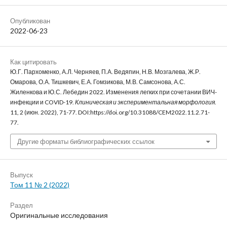
Опубликован
2022-06-23
Как цитировать
Ю.Г. Пархоменко, А.Л. Черняев, П.А. Ведяпин, Н.В. Мозгалева, Ж.Р.
Омарова, О.А. Тишкевич, Е.А. Гомзикова, М.В. Самсонова, А.С.
Жиленкова и Ю.С. Лебедин 2022. Изменения легких при сочетании ВИЧ-
инфекции и COVID-19.
Клиническая и экспериментальная морфология
.
11, 2 (июн. 2022), 71-77. DOI:https://doi.org/10.31088/CEM2022.11.2.71-
77.
Другие форматы библиографических ссылок
Выпуск
Том 11 № 2 (2022)
Раздел
Оригинальные исследования