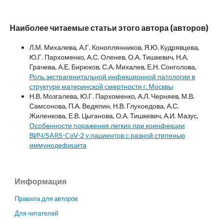
Наиболее читаемые статьи этого автора (авторов)
Л.М. Михалева, А.Г. Коноплянников, Я.Ю. Кудрявцева,
Ю.Г. Пархоменко, А.С. Оленев, О.А. Тишкевич, Н.А.
Грачева, А.Е. Бирюков, С.А. Михалев, Е.Н. Сонголова,
Роль экстрагенитальной инфекционной патологии в
структуре материнской смертности г. Москвы
Н.В. Мозгалева, Ю.Г. Пархоменко, А.Л. Черняев, М.В.
Самсонова, П.А. Ведяпин, Н.В. Глухоедова, А.С.
Жиленкова, Е.В. Цыганова, О.А. Тишкевич, А.И. Мазус,
Особенности поражения легких при коинфекции
ВИЧ/SARS-CoV-2 у пациентов с разной степенью
иммунодефицита
Информация
Правила для авторов
Для читателей