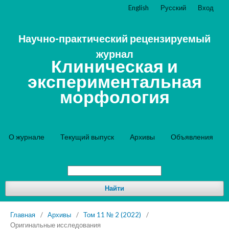
English
Русский
Вход
Научно-практический рецензируемый
журнал
Клиническая и
экспериментальная
морфология
О журнале
Текущий выпуск
Архивы
Объявления
Найти
Главная
/
Архивы
/
Том 11 № 2 (2022)
/
Оригинальные исследования