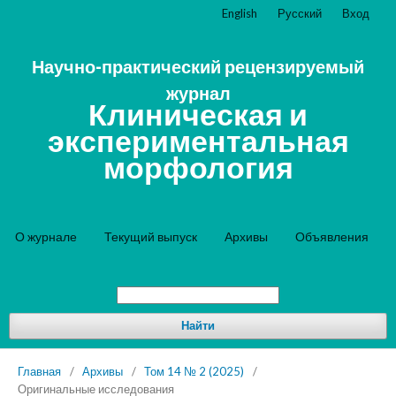
English
Русский
Вход
Научно-практический рецензируемый
журнал
Клиническая и
экспериментальная
морфология
О журнале
Текущий выпуск
Архивы
Объявления
Найти
Главная
/
Архивы
/
Том 14 № 2 (2025)
/
Оригинальные исследования