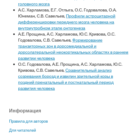
головного мозга
А.С. Харламова, Е.Г. Отлыга, О.С. Годовалова, О.А.
Юнеман, С.В. Савельев,
Профили астроцитарной
дифференцировки переднего мозга человека на
внутриутробном этапе онтогенеза
А.Е. Прощина, А.С. Харламова, Ю.С. Кривова, О.С.
Годовалова, С.В. Савельев,
Формирование
транзиторных зон в дорсомедиальной и
дорсолатеральной неокортикальных областях в раннем
развитии человека
О.С. Годовалова, А.Е. Прощина, А.С. Харламова, Ю.С.
Кривова, С.В. Савельев,
Сравнительный анализ
созревания борозд и извилин зрительной коры в
поздний пренатальный и постнатальный период
развития человека
Информация
Правила для авторов
Для читателей