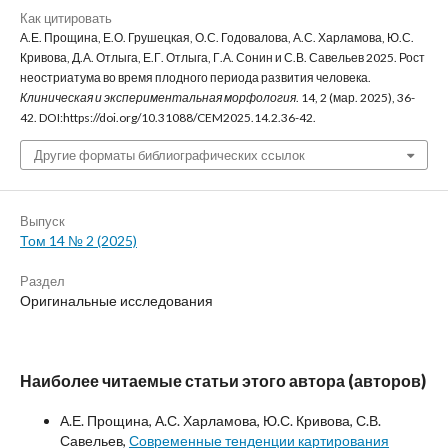
Как цитировать
А.Е. Прощина, Е.О. Грушецкая, О.С. Годовалова, А.С. Харламова, Ю.С.
Кривова, Д.А. Отлыга, Е.Г. Отлыга, Г.А. Сонин и С.В. Савельев 2025. Рост
неостриатума во время плодного периода развития человека.
Клиническая и экспериментальная морфология
. 14, 2 (мар. 2025), 36-
42. DOI:https://doi.org/10.31088/CEM2025.14.2.36-42.
Другие форматы библиографических ссылок
Выпуск
Том 14 № 2 (2025)
Раздел
Оригинальные исследования
Наиболее читаемые статьи этого автора (авторов)
А.Е. Прощина, А.С. Харламова, Ю.С. Кривова, С.В.
Савельев,
Современные тенденции картирования