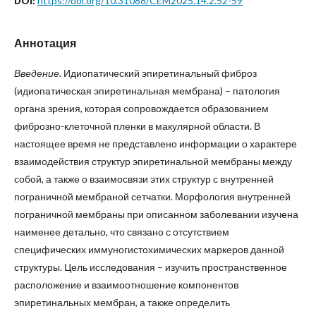
https://doi.org/10.31088/CEM2025.14.2.52-59
DOI:
Аннотация
Введение.
Идиопатический эпиретинальный фиброз
(идиопатическая эпиретинальная мембрана) – патология
органа зрения, которая сопровождается образованием
фиброзно-клеточной пленки в макулярной области. В
настоящее время не представлено информации о характере
взаимодействия структур эпиретинальной мембраны между
собой, а также о взаимосвязи этих структур с внутренней
пограничной мембраной сетчатки. Морфология внутренней
пограничной мембраны при описанном заболевании изу­чена
наименее детально, что связано с отсутствием
специфических иммуногистохимических маркеров данной
структуры. Цель исследования – изучить пространственное
расположение и взаимоотношение компонентов
эпиретинальных мембран, а также определить