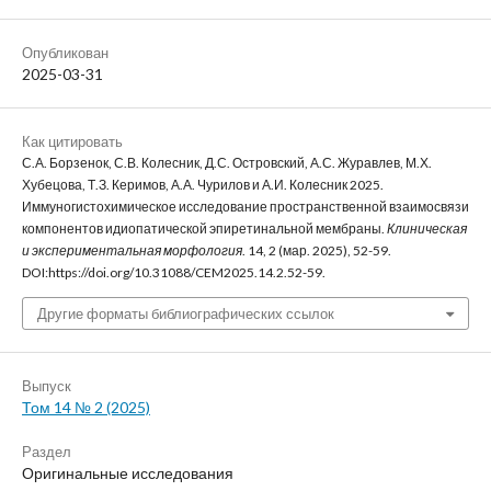
Опубликован
2025-03-31
Как цитировать
С.А. Борзенок, С.В. Колесник, Д.С. Островский, А.С. Журавлев, М.Х.
Хубецова, Т.З. Керимов, А.А. Чурилов и А.И. Колесник 2025.
Иммуногистохимическое исследование пространственной взаимосвязи
компонентов идиопатической эпиретинальной мембраны.
Клиническая
и экспериментальная морфология
. 14, 2 (мар. 2025), 52-59.
DOI:https://doi.org/10.31088/CEM2025.14.2.52-59.
Другие форматы библиографических ссылок
Выпуск
Том 14 № 2 (2025)
Раздел
Оригинальные исследования