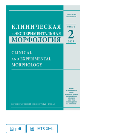
pdf
JATS XML