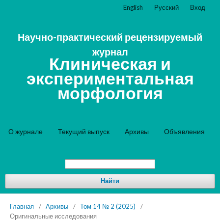
English
Русский
Вход
Научно-практический рецензируемый
журнал
Клиническая и
экспериментальная
морфология
О журнале
Текущий выпуск
Архивы
Объявления
Найти
Главная
/
Архивы
/
Том 14 № 2 (2025)
/
Оригинальные исследования