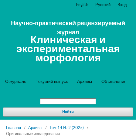
English
Русский
Вход
Научно-практический рецензируемый
журнал
Клиническая и
экспериментальная
морфология
О журнале
Текущий выпуск
Архивы
Объявления
Найти
Главная
/
Архивы
/
Том 14 № 2 (2025)
/
Оригинальные исследования