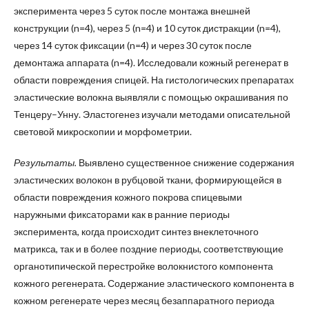
эксперимента через 5 суток после монтажа внешней
конструкции (n=4), через 5 (n=4) и 10 суток дистракции (n=4),
через 14 суток фиксации (n=4) и через 30 суток после
демонтажа аппарата (n=4). Исследовали кожный регенерат в
области повреждения спицей. На гистологических препаратах
эластические волокна выявляли с помощью окрашивания по
Тенцеру–Унну. Эластогенез изучали методами описательной
световой микроскопии и морфометрии.
Результаты.
Выявлено существенное снижение содержания
эластических волокон в рубцовой ткани, формирующейся в
области повреждения кожного покрова спицевыми
наружными фиксаторами как в ранние периоды
эксперимента, когда происходит синтез внеклеточного
матрикса, так и в более поздние периоды, соответствующие
органотипической перестройке волокнистого компонента
кожного регенерата. Содержание эластического компонента в
кожном регенерате через месяц безаппаратного периода