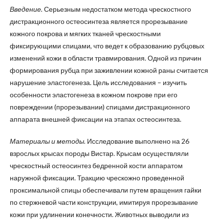
Введение.
Серьезным недостатком метода чрескостного
дистракционного остеосинтеза является прорезывание
кожного покрова и мягких тканей чрескостными
фиксирующими спицами, что ведет к образованию рубцовых
изменений кожи в области травмирования. Одной из причин
формирования рубца при заживлении кожной раны считается
нарушение эластогенеза. Цель исследования – изучить
особенности эластогенеза в кожном покрове при его
повреждении (прорезывании) спицами дистракционного
аппарата внешней фиксации на этапах остеосинтеза.
Материалы и методы.
Исследование выполнено на 26
взрослых крысах породы Вистар. Крысам осуществляли
чрескостный остеосинтез бедренной кости аппаратом
наружной фиксации. Тракцию чрескожно проведенной
проксимальной спицы обеспечивали путем вращения гайки
по стержневой части конструкции, имитируя прорезывание
кожи при удлинении конечности. Животных выводили из