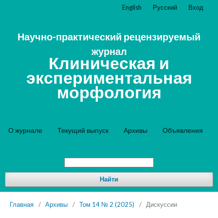
English
Русский
Вход
Научно-практический рецензируемый
журнал
Клиническая и
экспериментальная
морфология
О журнале
Текущий выпуск
Архивы
Объявления
Найти
Главная
/
Архивы
/
Том 14 № 2 (2025)
/
Дискуссии