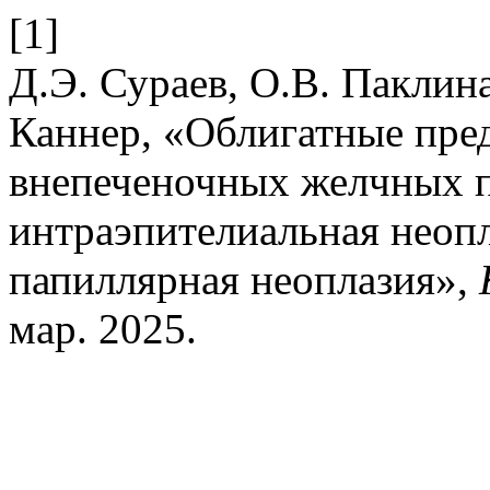
[1]
Д.Э. Сураев, О.В. Паклин
Каннер, «Облигатные пре
внепеченочных желчных п
интраэпителиальная неопл
папиллярная неоплазия»,
мар. 2025.