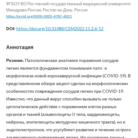
ФГБОУ ВО Ростовский государственный медицинский университет
Минздрава России, Ростов-на-Дону, Россия
https://orcid.org/0000-0003-4787-4031
https://doi.org/10.31088/CEM2022.11.2.6-12
DOI:
Аннотация
Резюме.
Патологическая анатомия поражения сосудов
легких является фундаментом понимания пато- и
морфогенеза новой коронавирусной инфекции (COVID-19). В
представленном обзоре акцент сделан на морфологических
особенностях повреждения сосудов легких при COVID-19.
Известно, что данный вирус способен вызывать не только
цитопатическое действие с поражением клеток разных
органов и тканей (альвеолоциты II типа, кардиомиоциты,
нейроны, эпителиоциты желудочно-кишечного тракта), но и
эндотелиотропное, что усугубляет развитие и течение острого
альвеолярного повреждения легких. На основании данных