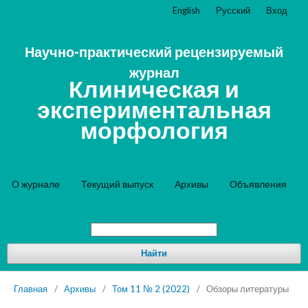
English
Русский
Вход
Научно-практический рецензируемый
журнал
Клиническая и
экспериментальная
морфология
О журнале
Текущий выпуск
Архивы
Объявления
Найти
Главная
/
Архивы
/
Том 11 № 2 (2022)
/
Обзоры литературы