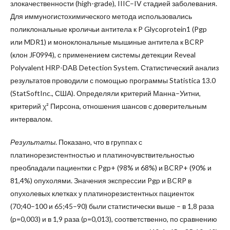
злокачественности (high-grade), IIIC–IV стадией заболевания.
Для иммуногистохимического метода использовались
поликлональные кроличьи антитела к P Glycoprotein1 (Pgp
или MDR1) и моноклональные мышиные антитела к BCRP
(клон JF0994), с применением системы детекции Reveal
Polyvalent HRP-DAB Detection System. Статистический анализ
результатов проводили с помощью программы Statistica 13.0
(StatSoftInc., США). Определяли критерий Манна–Уитни,
критерий χ² Пирсона, отношения шансов с доверительным
интервалом.
Результаты
. Показано, что в группах с
платинорезистентностью и платиночувствительностью
преобладали пациентки с Pgp+ (98% и 68%) и BCRP+ (90% и
81,4%) опухолями. Значения экспрессии Pgp и BCRP в
опухолевых клетках у платинорезистентных пациенток
(70;40–100 и 65;45–90) были статистически выше – в 1,8 раза
(p=0,003) и в 1,9 раза (p=0,013), соответственно, по сравнению