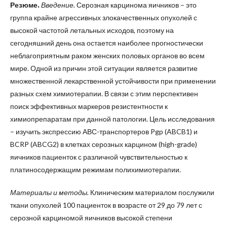
Резюме.
Введение.
Серозная карцинома яичников – это
группа крайне агрессивных злокачественных опухолей с
высокой частотой летальных исходов, поэтому на
сегодняшний день она остается наиболее прогностически
неблагоприятным раком женских половых органов во всем
мире. Одной из причин этой ситуации является развитие
множественной лекарственной устойчивости при применении
разных схем химиотерапии. В связи с этим перспективен
поиск эффективных маркеров резистентности к
химиопрепаратам при данной патологии. Цель исследования
– изучить экспрессию АВС-транспортеров Pgp (ABCB1) и
BCRP (ABCG2) в клетках серозных карцином (high-grade)
яичников пациенток с различной чувствительностью к
платиносодержащим режимам полихимиотерапии.
Материалы и методы.
Клиническим материалом послужили
ткани опухолей 100 пациенток в возрасте от 29 до 79 лет с
серозной карциномой яичников высокой степени