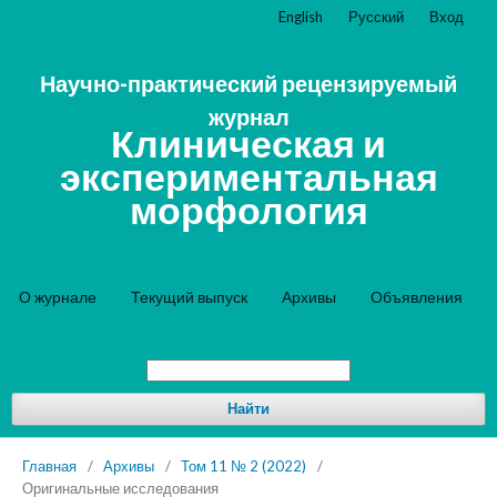
English
Русский
Вход
Научно-практический рецензируемый
журнал
Клиническая и
экспериментальная
морфология
О журнале
Текущий выпуск
Архивы
Объявления
Найти
Главная
/
Архивы
/
Том 11 № 2 (2022)
/
Оригинальные исследования