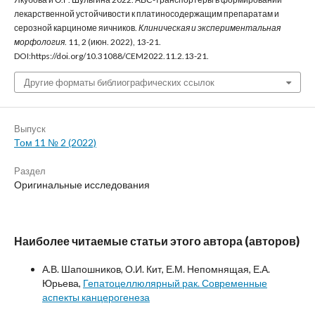
лекарственной устойчивости к платиносодержащим препаратам и
серозной карциноме яичников.
Клиническая и экспериментальная
морфология
. 11, 2 (июн. 2022), 13-21.
DOI:https://doi.org/10.31088/CEM2022.11.2.13-21.
Другие форматы библиографических ссылок
Выпуск
Том 11 № 2 (2022)
Раздел
Оригинальные исследования
Наиболее читаемые статьи этого автора (авторов)
А.В. Шапошников, О.И. Кит, Е.М. Непомнящая, Е.А.
Юрьева,
Гепатоцеллюлярный рак. Современные
аспекты канцерогенеза