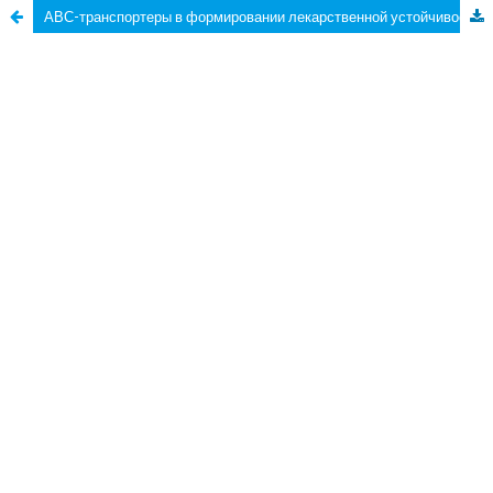
АВС-транспортеры в формировании лекарственной устойчивости к платиносодержащим препаратам и серозной карциноме яичников